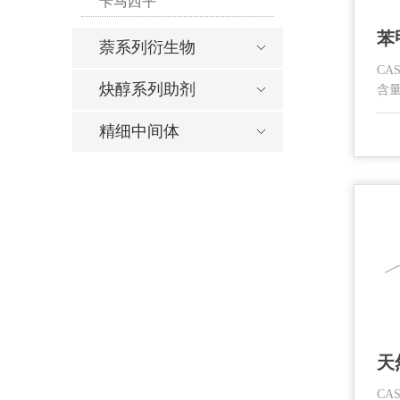
卡马西平
苯
萘系列衍生物
CAS
炔醇系列助剂
含量
精细中间体
CAS