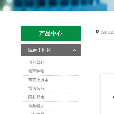
产品中心
当前位置：
医药中间体
贝那普利
氯丙咪嗪
苯肾上腺素
雷洛昔芬
阿扎那韦
福莫特罗