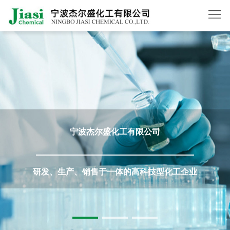
首
页
关
于
产
我
品
新
宁波杰尔盛化工有限公司
们
中
闻
在
心
动
线
联
研发、生产、销售于一体的高科技型化工企业
态
订
系
English
单
我
们