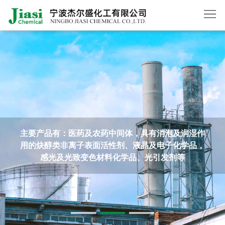
首
页
关
于
产
我
品
新
们
中
闻
主要产品有：医药及农药中间体，具有消泡及润湿作
在
用的炔醇类非离子表面活性剂、液晶及电子化学品，
心
动
线
联
感光及光致变色材料化学品、光引发剂等
态
订
系
English
单
我
们