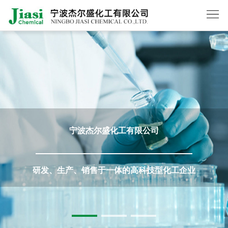
首
页
关
于
产
我
品
新
宁波杰尔盛化工有限公司
们
中
闻
在
心
动
线
联
研发、生产、销售于一体的高科技型化工企业
态
订
系
English
单
我
们