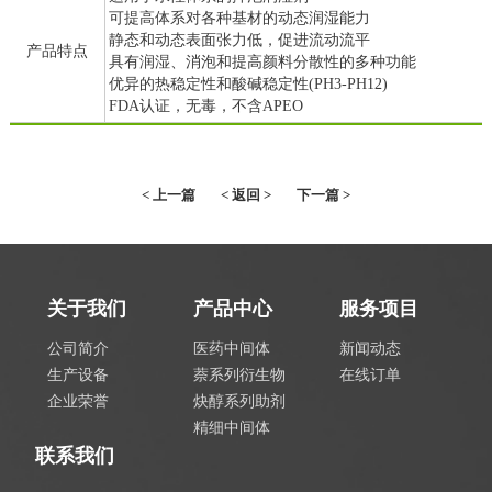
可提高体系对各种基材的动态润湿能力
静态和动态表面张力低，促进流动流平
产品特点
具有润湿、消泡和提高颜料分散性的多种功能
优异的热稳定性和酸碱稳定性(PH3-PH12)
FDA认证，无毒，不含APEO
< 上一篇
< 返回 >
下一篇 >
关于我们
产品中心
服务项目
公司简介
医药中间体
新闻动态
生产设备
萘系列衍生物
在线订单
企业荣誉
炔醇系列助剂
精细中间体
联系我们