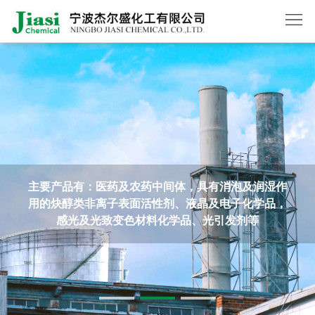
首
页
关
于
产
我
品
新
们
中
闻
主要产品有：医药及农药中间体，具有消泡及润湿作
在
用的炔醇类非离子表面活性剂、液晶及电子化学品，
心
动
线
联
感光及光致变色材料化学品、光引发剂等
态
订
系
English
单
我
们